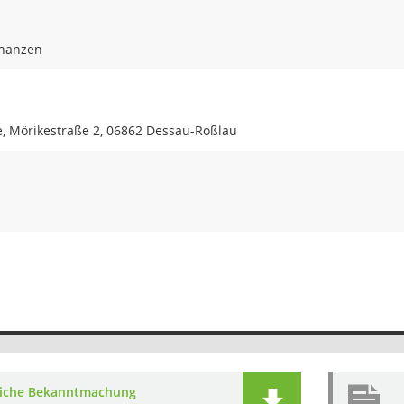
inanzen
e, Mörikestraße 2, 06862 Dessau-Roßlau
liche Bekanntmachung