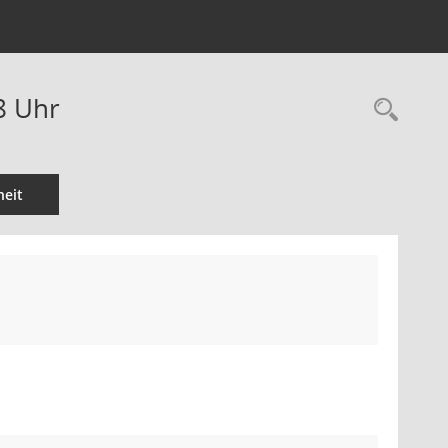
8 Uhr
Rec
eit