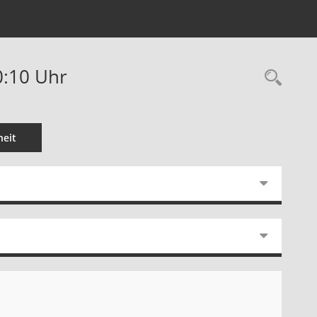
0:10 Uhr
Rec
eit