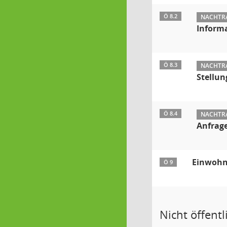
Ö 8.2
NACHTRA
Inform
Ö 8.3
NACHTRA
Stellu
Ö 8.4
NACHTRA
Anfrage
Einwohn
Ö 9
Nicht öffentli