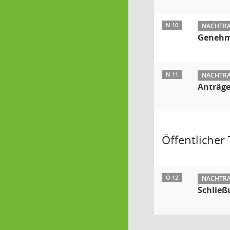
N 10
NACHTRAG
Genehmi
N 11
NACHTRAG
Anträge
Öffentlicher T
Ö 12
NACHTRAG
Schließ