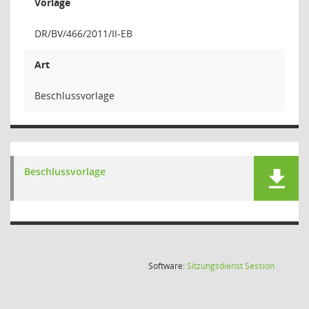
Vorlage
DR/BV/466/2011/II-EB
Art
Beschlussvorlage
Beschlussvorlage
(Wird in
Software:
Sitzungsdienst
Session