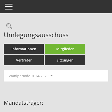
Toggle navigation
Rechercheauswahl
Umlegungsausschuss
Informationen
Mitglieder
Vertreter
Sitzungen
Wahlperiode 2024-2029
Mandatsträger: