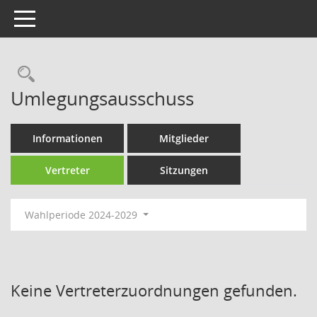
Toggle navigation
Rechercheauswahl
Umlegungsausschuss
Informationen
Mitglieder
Vertreter
Sitzungen
Wahlperiode 2024-2029
Keine Vertreterzuordnungen gefunden.