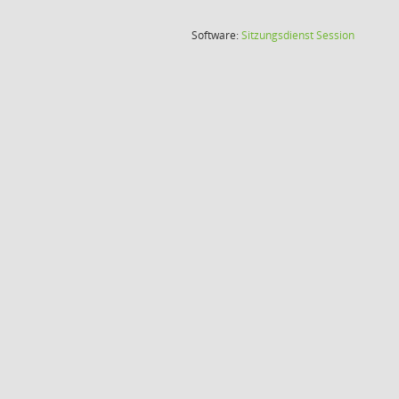
(Wird in
Software:
Sitzungsdienst
Session