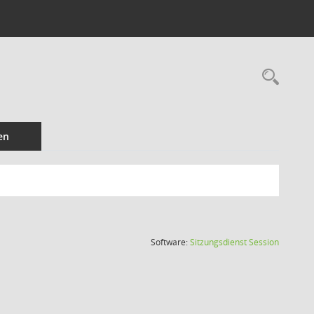
Rec
en
(Wird in
Software:
Sitzungsdienst
Session