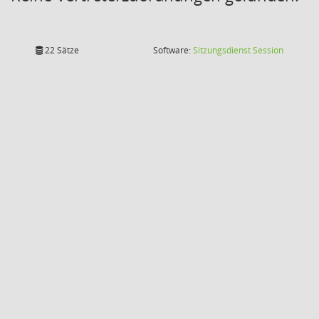
(Wird in
22 Sätze
Software:
Sitzungsdienst
Session