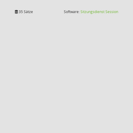
(Wird in
35 Sätze
Software:
Sitzungsdienst
Session