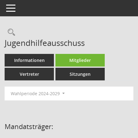
Toggle navigation
Rechercheauswahl
Jugendhilfeausschuss
Informationen
Mitglieder
Vertreter
Sitzungen
Wahlperiode 2024-2029
Mandatsträger: