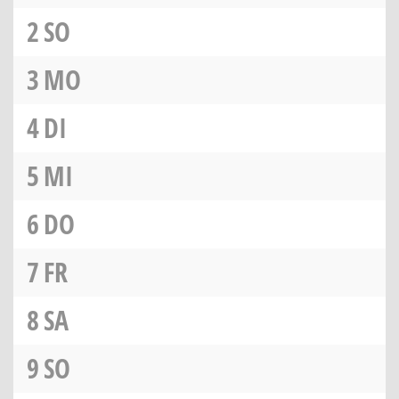
2
SO
3
MO
4
DI
5
MI
6
DO
7
FR
8
SA
9
SO