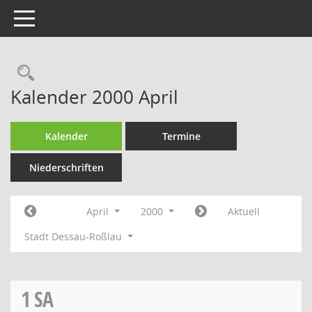
Toggle navigation
Rechercheauswahl
Kalender 2000 April
Kalender
Termine
Niederschriften
April
2000
Aktuell
Stadt Dessau-Roßlau
1
SA