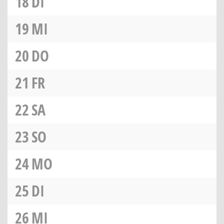
18
DI
19
MI
20
DO
21
FR
22
SA
23
SO
24
MO
25
DI
26
MI