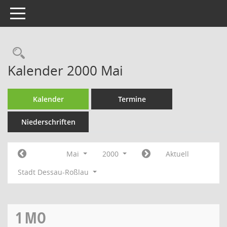
Toggle navigation
Rechercheauswahl
Kalender 2000 Mai
Kalender
Termine
Niederschriften
Mai
2000
Aktuell
Stadt Dessau-Roßlau
1
MO