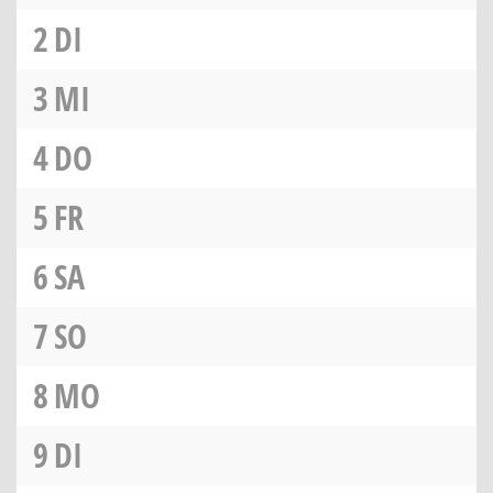
2
DI
3
MI
4
DO
5
FR
6
SA
7
SO
8
MO
9
DI