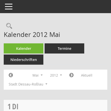
Toggle navigation
Rechercheauswahl
Kalender 2012 Mai
Kalender
Termine
Niederschriften
Mai
2012
Aktuell
Stadt Dessau-Roßlau
1
DI