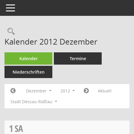
Toggle navigation
Rechercheauswahl
Kalender 2012 Dezember
Kalender
Termine
Niederschriften
Dezember
2012
Aktuell
Stadt Dessau-Roßlau
1
SA