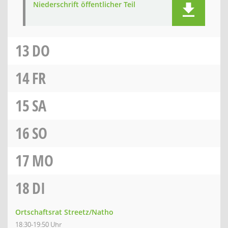
Niederschrift öffentlicher Teil
13
DO
14
FR
15
SA
16
SO
17
MO
18
DI
Ortschaftsrat Streetz/Natho
18:30-19:50 Uhr