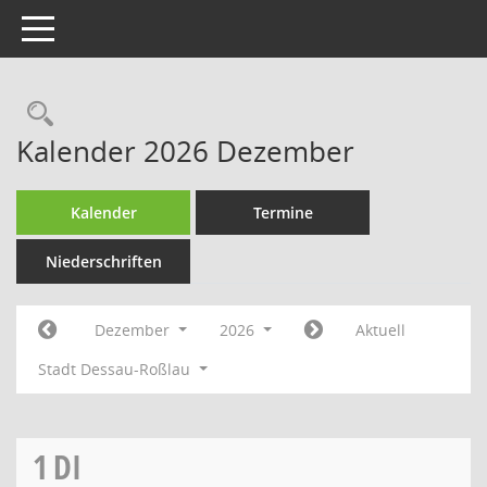
Toggle navigation
Rechercheauswahl
Kalender 2026 Dezember
Kalender
Termine
Niederschriften
Dezember
2026
Aktuell
Stadt Dessau-Roßlau
1
DI