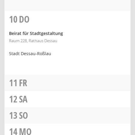
10
DO
Beirat für Stadtgestaltung
Raum 228, Rathaus Dessau
Stadt Dessau-Roßlau
11
FR
12
SA
13
SO
14
MO