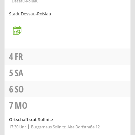
Dessau-Roßlau
Stadt Dessau-Roßlau
4
FR
5
SA
6
SO
7
MO
Ortschaftsrat Sollnitz
17:30 Uhr
Bürgerhaus Sollnitz, Alte Dorfstraße 12