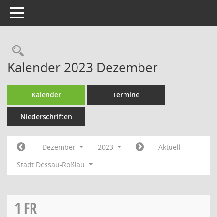
Toggle navigation
Rechercheauswahl
Kalender 2023 Dezember
Kalender
Termine
Niederschriften
Dezember
2023
Aktuell
Stadt Dessau-Roßlau
1
FR