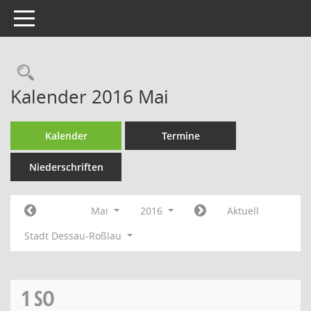
Toggle navigation
Rechercheauswahl
Kalender 2016 Mai
Kalender
Termine
Niederschriften
Mai
2016
Aktuell
Stadt Dessau-Roßlau
1
SO