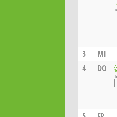
B
1
3
MI
4
DO
A
T
1
5
FR