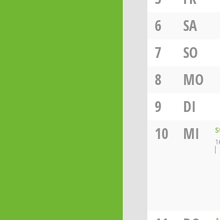
6
SA
7
SO
8
MO
9
DI
10
MI
S
1