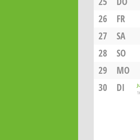
25
DO
26
FR
27
SA
28
SO
29
MO
30
DI
J
1