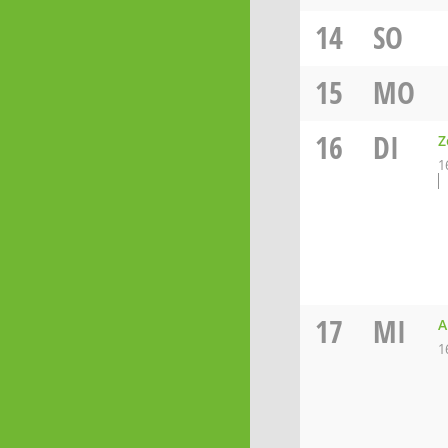
14
SO
15
MO
16
DI
Z
1
17
MI
A
1