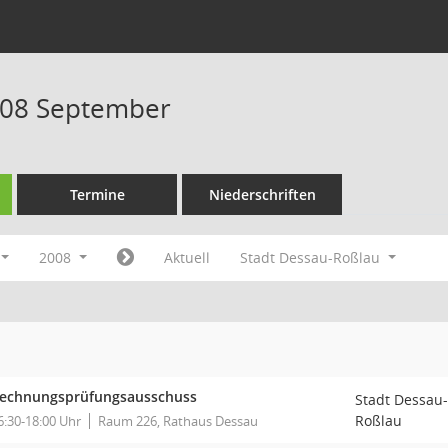
008 September
Termine
Niederschriften
2008
Aktuell
Stadt Dessau-Roßlau
echnungsprüfungsausschuss
Stadt Dessau-
Roßlau
6:30-18:00 Uhr
Raum 226, Rathaus Dessau