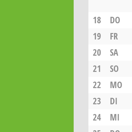
18
DO
19
FR
20
SA
21
SO
22
MO
23
DI
24
MI