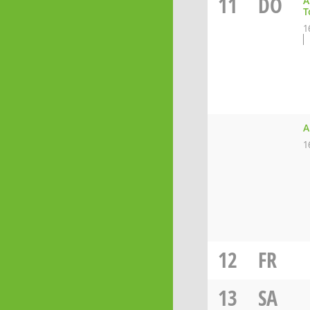
11
DO
A
T
1
A
1
12
FR
13
SA