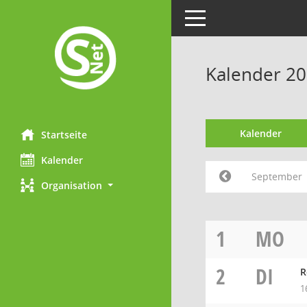
Toggle navigation
Kalender 2
Kalender
Startseite
Kalender
September
Organisation
1
MO
2
DI
R
1