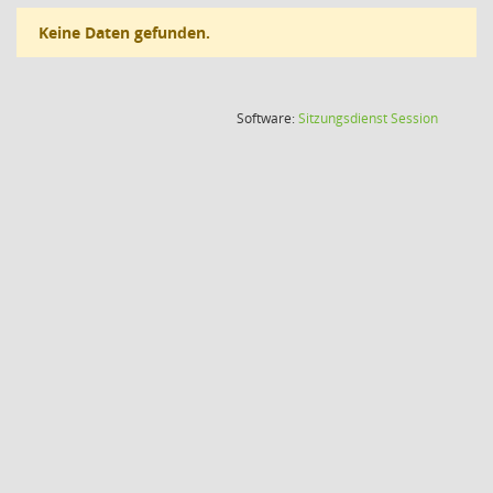
Keine Daten gefunden.
(Wird in
Software:
Sitzungsdienst
Session