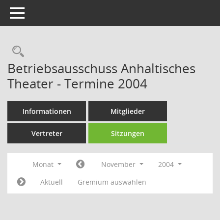
Toggle navigation
Rechercheauswahl
Betriebsausschuss Anhaltisches
Theater - Termine 2004
Informationen
Mitglieder
Vertreter
Sitzungen
Monat
November
2004
Aktuell
Gremium auswählen