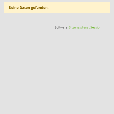
Keine Daten gefunden.
(Wird in
Software:
Sitzungsdienst
Session