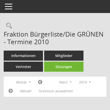
Toggle navigation
Rechercheauswahl
Fraktion Bürgerliste/Die GRÜNEN
- Termine 2010
Informationen
Mitglieder
Vertreter
Sitzungen
Monat
März
2010
Aktuell
Gremium auswählen