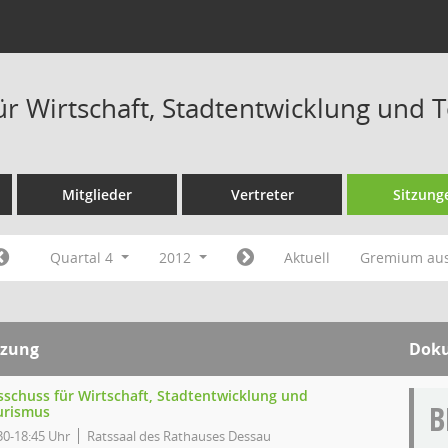
ür Wirtschaft, Stadtentwicklung und 
Mitglieder
Vertreter
Sitzung
Quartal 4
2012
Aktuell
Gremium au
tzung
Dok
sschuss für Wirtschaft, Stadtentwicklung und
urismus
30-18:45 Uhr
Ratssaal des Rathauses Dessau