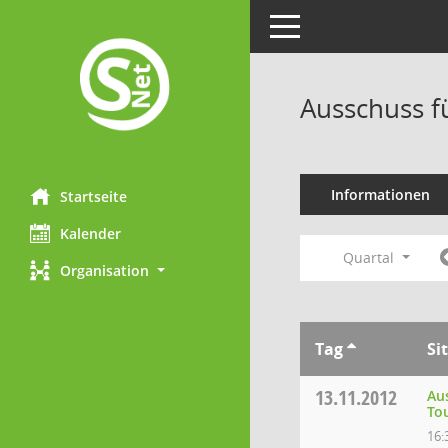
Toggle navigation
Ausschuss f
Informationen
Startseite
Kalender
Quartal
Organisation
Tag
Si
13.11.2012
Au
To
16: