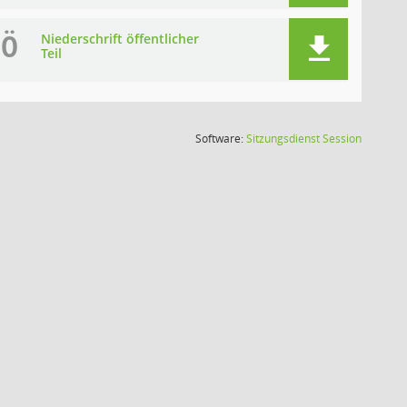
NÖ
Niederschrift öffentlicher
Teil
(Wird in
Software:
Sitzungsdienst
Session