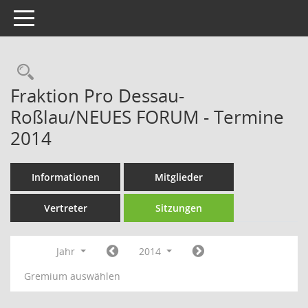
Toggle navigation
Rechercheauswahl
Fraktion Pro Dessau-
Roßlau/NEUES FORUM - Termine
2014
Informationen
Mitglieder
Vertreter
Sitzungen
Jahr
2014
Gremium auswählen