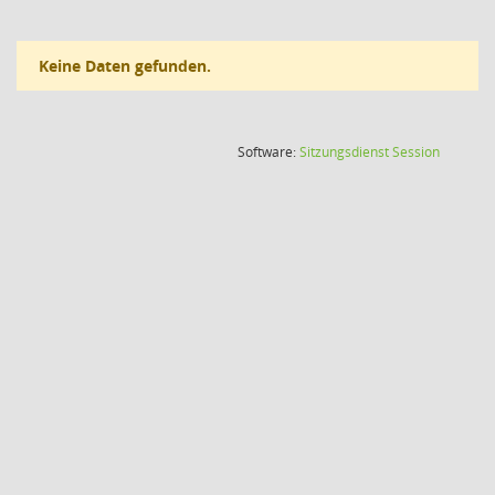
Keine Daten gefunden.
(Wird in
Software:
Sitzungsdienst
Session