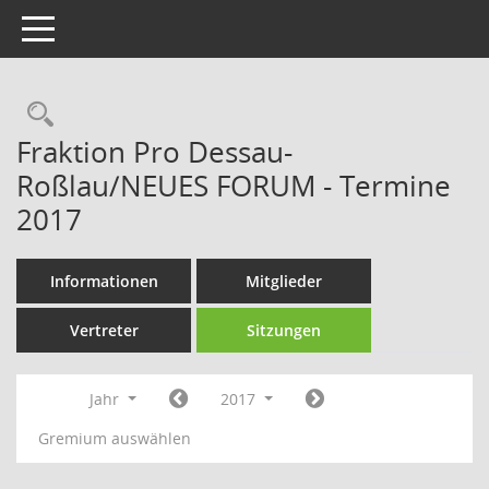
Toggle navigation
Rechercheauswahl
Fraktion Pro Dessau-
Roßlau/NEUES FORUM - Termine
2017
Informationen
Mitglieder
Vertreter
Sitzungen
Jahr
2017
Gremium auswählen