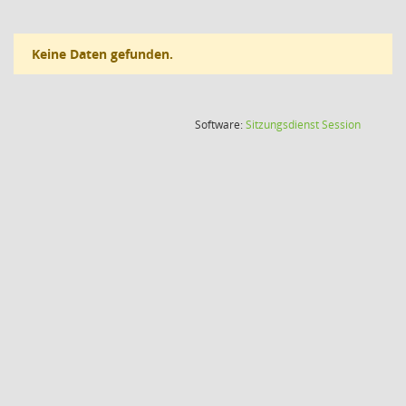
Keine Daten gefunden.
(Wird in
Software:
Sitzungsdienst
Session