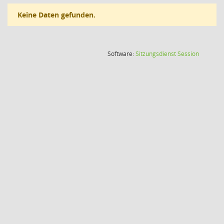
Keine Daten gefunden.
(Wird in
Software:
Sitzungsdienst
Session