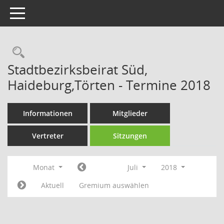
Toggle navigation
Rechercheauswahl
Stadtbezirksbeirat Süd,
Haideburg,Törten - Termine 2018
Informationen
Mitglieder
Vertreter
Sitzungen
Monat
Juli
2018
Aktuell
Gremium auswählen