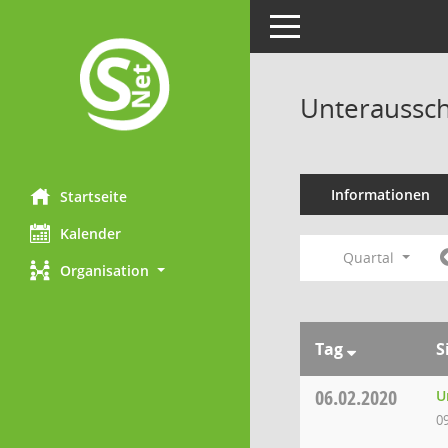
Toggle navigation
Unteraussch
Informationen
Startseite
Kalender
Quartal
Organisation
Tag
S
06.02.2020
U
0