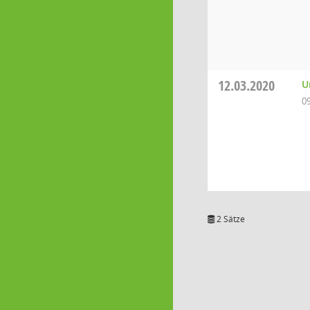
12.03.2020
U
0
2 Sätze