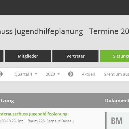
uss Jugendhilfeplanung - Termine 2
Mitglieder
Vertreter
Sitzung
Quartal 1
2020
Aktuell
Gremium au
itzung
Dokumen
nterausschuss Jugendhilfeplanung
BM
9:00-10:25 Uhr
Raum 228, Rathaus Dessau