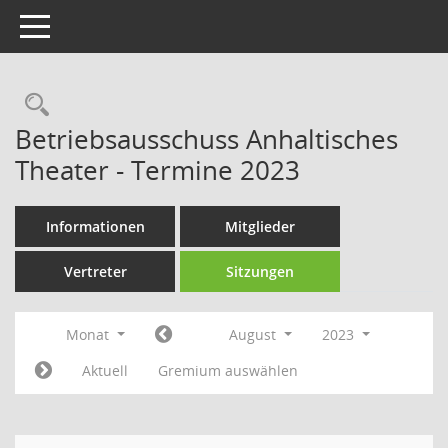
Toggle navigation
Rechercheauswahl
Betriebsausschuss Anhaltisches
Theater - Termine 2023
Informationen
Mitglieder
Vertreter
Sitzungen
Monat
August
2023
Aktuell
Gremium auswählen