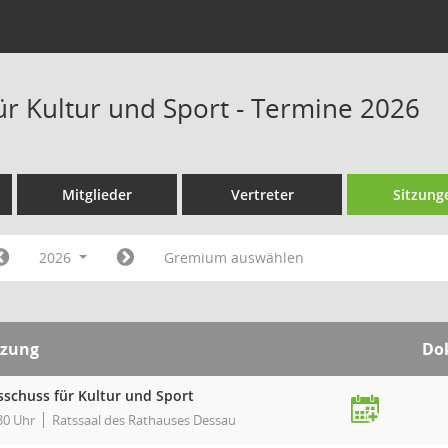
ür Kultur und Sport - Termine 2026
Mitglieder
Vertreter
Sitzung
2026
Gremium auswählen
tzung
Do
sschuss für Kultur und Sport
30 Uhr
Ratssaal des Rathauses Dessau