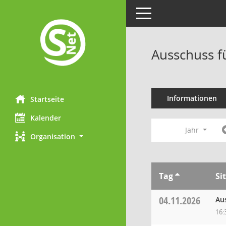
Toggle navigation
Ausschuss f
Informationen
Startseite
Kalender
Jahr
Organisation
Tag
Si
04.11.2026
Au
16: