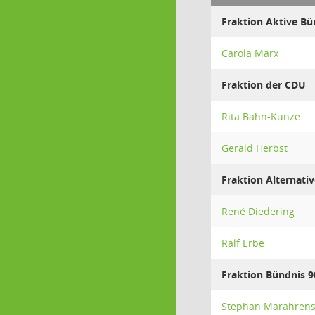
Fraktion Aktive Bü
Carola Marx
Fraktion der CDU
Rita Bahn-Kunze
Gerald Herbst
Fraktion Alternativ
René Diedering
Ralf Erbe
Fraktion Bündnis 
Stephan Marahren