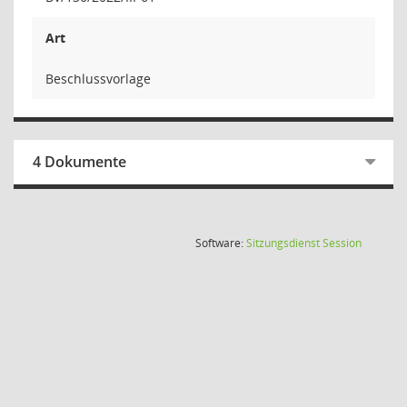
Art
Beschlussvorlage
4 Dokumente
(Wird in
Software:
Sitzungsdienst
Session