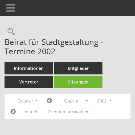
Toggle navigation
Rechercheauswahl
Beirat für Stadtgestaltung -
Termine 2002
Informationen
Mitglieder
Vertreter
Sitzungen
Quartal
Quartal 1
2002
Aktuell
Gremium auswählen