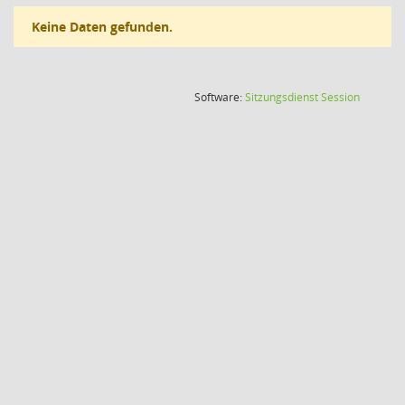
Keine Daten gefunden.
(Wird in
Software:
Sitzungsdienst
Session