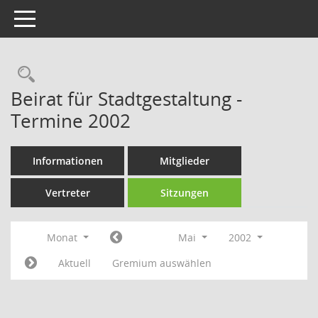
Toggle navigation
Rechercheauswahl
Beirat für Stadtgestaltung -
Termine 2002
Informationen
Mitglieder
Vertreter
Sitzungen
Monat
Mai
2002
Aktuell
Gremium auswählen