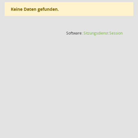
Keine Daten gefunden.
(Wird in
Software:
Sitzungsdienst
Session