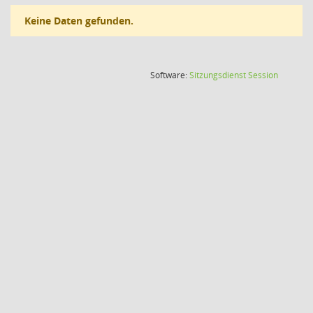
Keine Daten gefunden.
(Wird in
Software:
Sitzungsdienst
Session