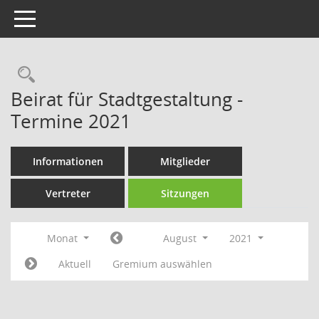
Toggle navigation
Rechercheauswahl
Beirat für Stadtgestaltung -
Termine 2021
Informationen
Mitglieder
Vertreter
Sitzungen
Monat
August
2021
Aktuell
Gremium auswählen