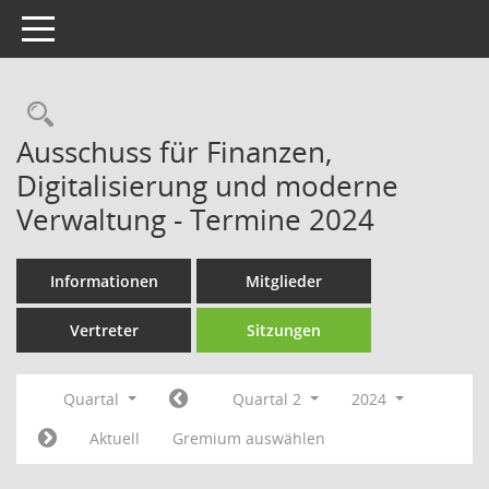
Toggle navigation
Rechercheauswahl
Ausschuss für Finanzen,
Digitalisierung und moderne
Verwaltung - Termine 2024
Informationen
Mitglieder
Vertreter
Sitzungen
Quartal
Quartal 2
2024
Aktuell
Gremium auswählen