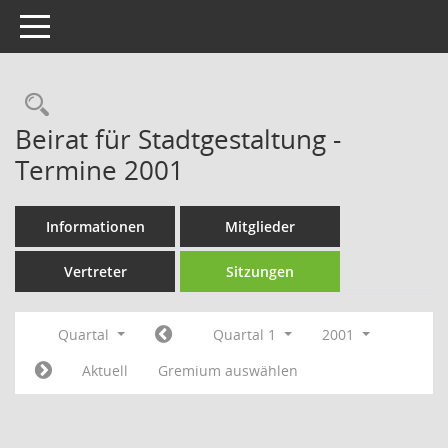
Toggle navigation
Rechercheauswahl
Beirat für Stadtgestaltung -
Termine 2001
Informationen
Mitglieder
Vertreter
Sitzungen
Quartal
Quartal 1
2001
Aktuell
Gremium auswählen