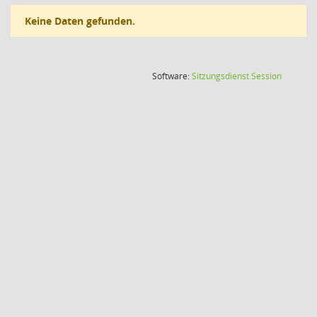
Keine Daten gefunden.
(Wird in
Software:
Sitzungsdienst
Session