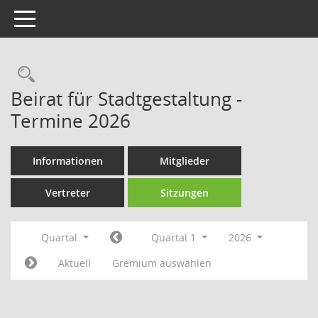
Toggle navigation
Rechercheauswahl
Beirat für Stadtgestaltung -
Termine 2026
Informationen
Mitglieder
Vertreter
Sitzungen
Quartal
Quartal 1
2026
Aktuell
Gremium auswählen