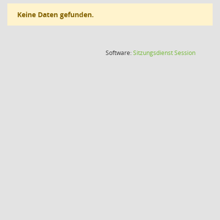
Keine Daten gefunden.
(Wird in
Software:
Sitzungsdienst
Session