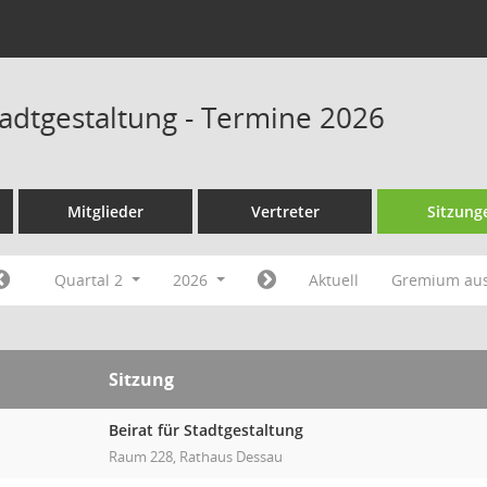
tadtgestaltung - Termine 2026
Mitglieder
Vertreter
Sitzung
Quartal 2
2026
Aktuell
Gremium au
Sitzung
Beirat für Stadtgestaltung
Raum 228, Rathaus Dessau