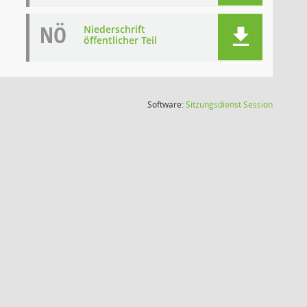
NÖ
Niederschrift
öffentlicher Teil
(Wird in
Software:
Sitzungsdienst
Session