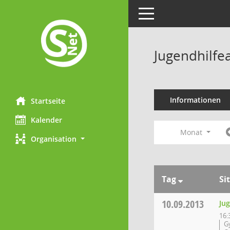
Toggle navigation
Jugendhilfe
Informationen
Startseite
Kalender
Monat
Organisation
Tag
Si
10.09.2013
Ju
16:
G