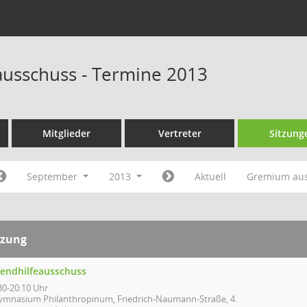
ausschuss - Termine 2013
Mitglieder
Vertreter
Sitzung
September
2013
Aktuell
Gremium au
tzung
gendhilfeausschuss
30-20:10 Uhr
ymnasium Philanthropinum, Friedrich-Naumann-Straße, 4.