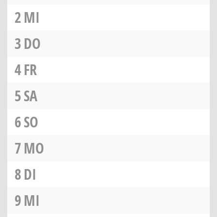
2
MI
3
DO
4
FR
5
SA
6
SO
7
MO
8
DI
9
MI