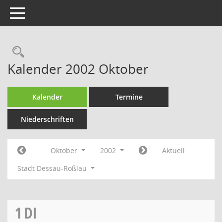
Toggle navigation
Rechercheauswahl
Kalender 2002 Oktober
Kalender
Termine
Niederschriften
Oktober
2002
Aktuell
Stadt Dessau-Roßlau
1
DI