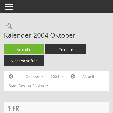
Toggle navigation
Rechercheauswahl
Kalender 2004 Oktober
Kalender
Termine
Niederschriften
Oktober
2004
Aktuell
Stadt Dessau-Roßlau
1
FR