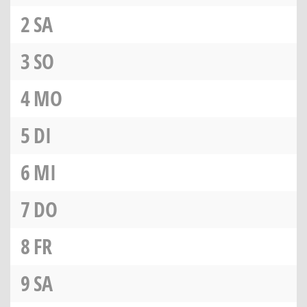
2
SA
3
SO
4
MO
5
DI
6
MI
7
DO
8
FR
9
SA