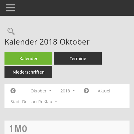
Toggle navigation
Rechercheauswahl
Kalender 2018 Oktober
Kalender
Termine
Niederschriften
Oktober
2018
Aktuell
Stadt Dessau-Roßlau
1
MO