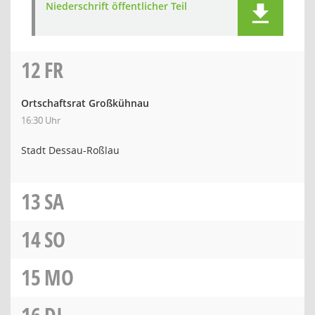
Niederschrift öffentlicher Teil
12
FR
Ortschaftsrat Großkühnau
16:30 Uhr
Stadt Dessau-Roßlau
13
SA
14
SO
15
MO