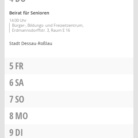
Beirat für Senioren
14:00 Uhr
Bürger-, Bildungs- und Freizeitzentrum,
Erdmannsdorffstr. 3, Raum E 16
Stadt Dessau-Roßlau
5
FR
6
SA
7
SO
8
MO
9
DI