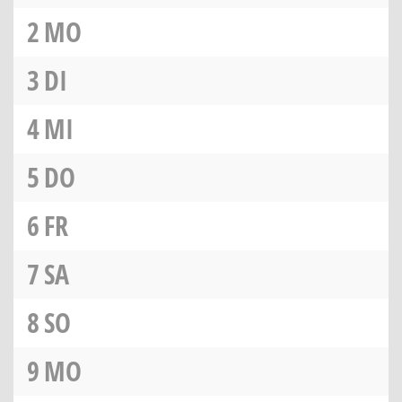
2
MO
3
DI
4
MI
5
DO
6
FR
7
SA
8
SO
9
MO