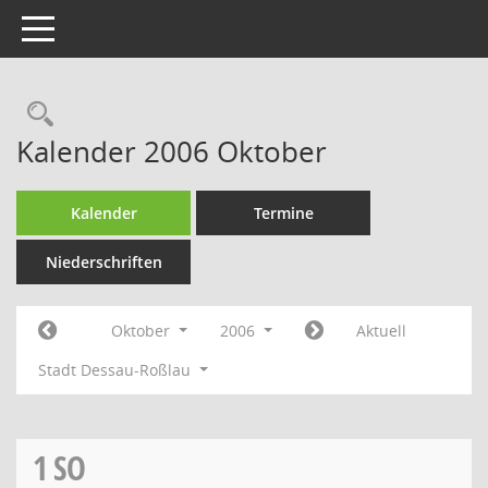
Toggle navigation
Rechercheauswahl
Kalender 2006 Oktober
Kalender
Termine
Niederschriften
Oktober
2006
Aktuell
Stadt Dessau-Roßlau
1
SO