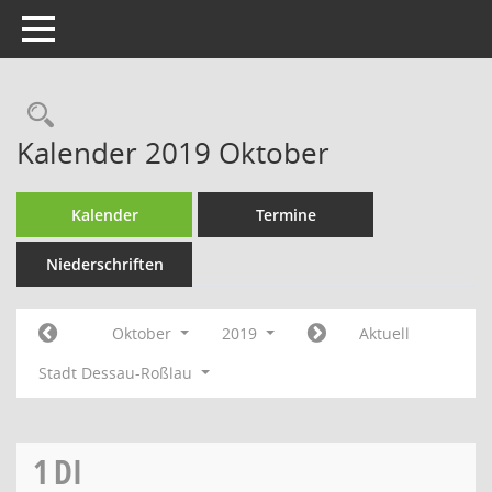
Toggle navigation
Rechercheauswahl
Kalender 2019 Oktober
Kalender
Termine
Niederschriften
Oktober
2019
Aktuell
Stadt Dessau-Roßlau
1
DI