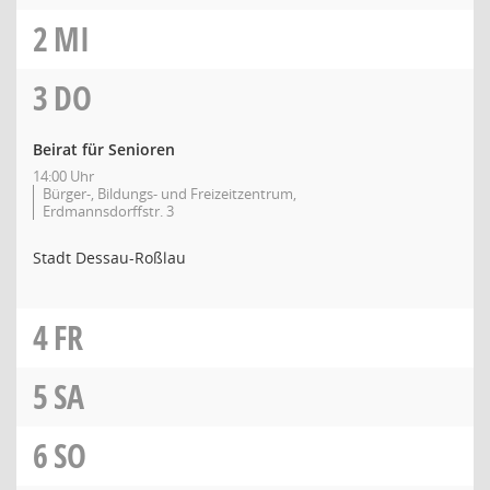
2
MI
3
DO
Beirat für Senioren
14:00 Uhr
Bürger-, Bildungs- und Freizeitzentrum,
Erdmannsdorffstr. 3
Stadt Dessau-Roßlau
4
FR
5
SA
6
SO