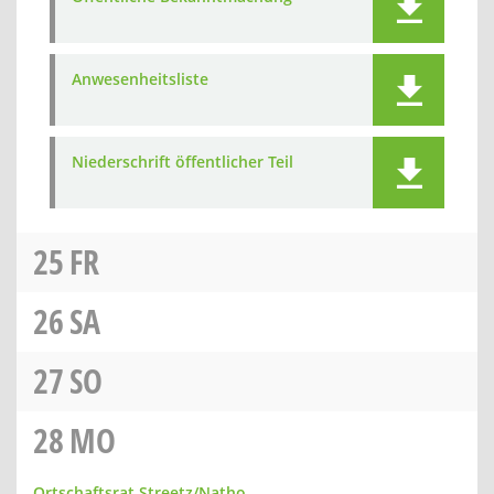
Anwesenheitsliste
Niederschrift öffentlicher Teil
25
FR
26
SA
27
SO
28
MO
Ortschaftsrat Streetz/Natho