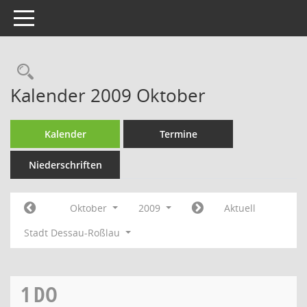
Toggle navigation
Rechercheauswahl
Kalender 2009 Oktober
Kalender
Termine
Niederschriften
Oktober
2009
Aktuell
Stadt Dessau-Roßlau
1
DO