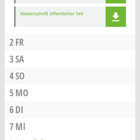
Niederschrift öffentlicher Teil
2
FR
3
SA
4
SO
5
MO
6
DI
7
MI